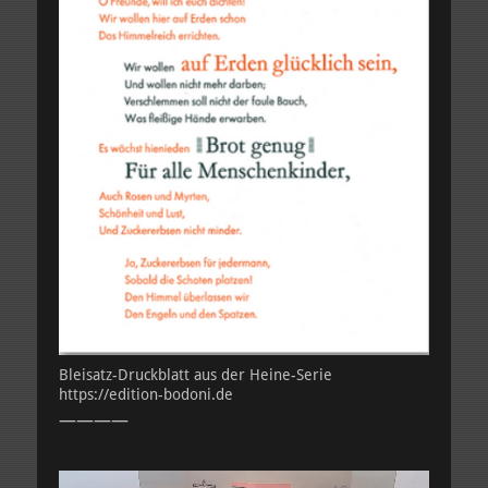
Bleisatz-Druckblatt aus der Heine-Serie
https://edition-bodoni.de
————
Video-