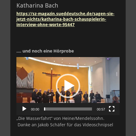
Katharina Bach
https://sz-magazin.sueddeutsche.de/sagen-sie-
jetzt-nichts/katharina-bach-schauspielerin-
interview-ohne-worte-95447
…. und noch eine Hörprobe
Video-
Player
00:00
00:57
„Die Wasserfahrt“ von Heine/Mendelssohn.
Danke an Jakob Schäfer für das Videoschnipsel